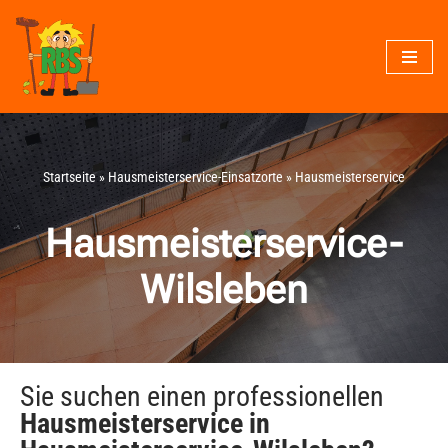
Zum
Inhalt
springen
Startseite
»
Hausmeisterservice-Einsatzorte
»
Hausmeisterservice
Hausmeisterservice-
Wilsleben
Sie suchen einen professionellen
Hausmeisterservice in