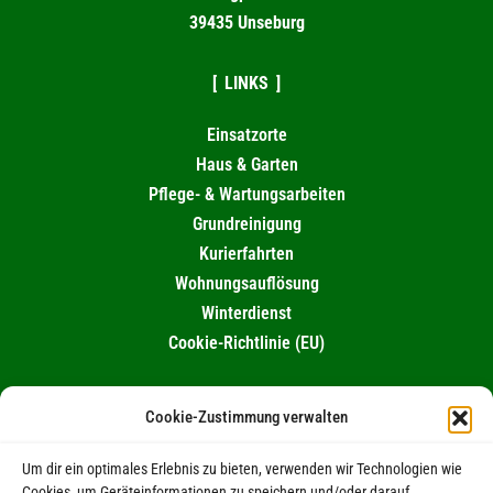
39435 Unseburg
LINKS
Einsatzorte
Haus & Garten
Pflege- & Wartungsarbeiten
Grundreinigung
Kurierfahrten
Wohnungsauflösung
Winterdienst
Cookie-Richtlinie (EU)
KONTAKT
Cookie-Zustimmung verwalten
0174 / 995 10 82
Um dir ein optimales Erlebnis zu bieten, verwenden wir Technologien wie
039263 / 98461
Cookies, um Geräteinformationen zu speichern und/oder darauf