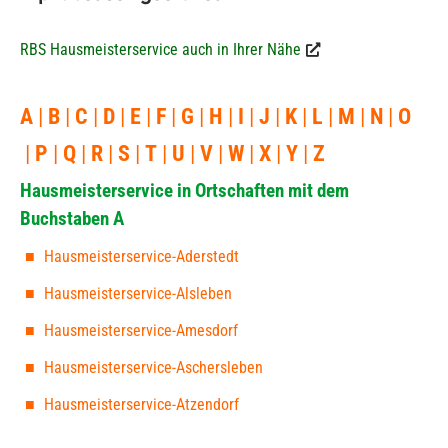
RBS Hausmeisterservice auch in Ihrer Nähe
A
B
C
D
E
F
G
H
I
J
K
L
M
N
O
P
Q
R
S
T
U
V
W
X
Y
Z
Hausmeisterservice in Ortschaften mit dem
Buchstaben A
Hausmeisterservice-Aderstedt
Hausmeisterservice-Alsleben
Hausmeisterservice-Amesdorf
Hausmeisterservice-Aschersleben
Hausmeisterservice-Atzendorf