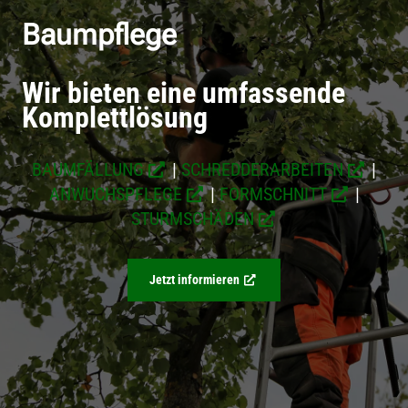
Baumpflege
Wir bieten eine umfassende
Komplettlösung
BAUMFÄLLUNG
|
SCHREDDERARBEITEN
|
ANWUCHSPFLEGE
|
FORMSCHNITT
|
STURMSCHÄDEN
Jetzt informieren