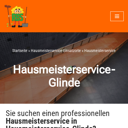
Zum
Inhalt
springen
Startseite
»
Hausmeisterservice-Einsatzorte
»
Hausmeisterservice
Hausmeisterservice-
Glinde
Sie suchen einen professionellen
Hausmeisterservice in