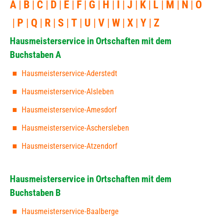
A
B
C
D
E
F
G
H
I
J
K
L
M
N
O
P
Q
R
S
T
U
V
W
X
Y
Z
Hausmeisterservice in Ortschaften mit dem
Buchstaben A
Hausmeisterservice-Aderstedt
Hausmeisterservice-Alsleben
Hausmeisterservice-Amesdorf
Hausmeisterservice-Aschersleben
Hausmeisterservice-Atzendorf
Hausmeisterservice in Ortschaften mit dem
Buchstaben B
Hausmeisterservice-Baalberge