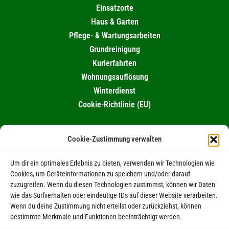
Einsatzorte
Haus & Garten
Pflege- & Wartungsarbeiten
Grundreinigung
Kurierfahrten
Wohnungsauflösung
Winterdienst
Cookie-Richtlinie (EU)
KONTAKT
Cookie-Zustimmung verwalten
0174 / 995 10 82
Um dir ein optimales Erlebnis zu bieten, verwenden wir Technologien wie
039263 / 98461
Cookies, um Geräteinformationen zu speichern und/oder darauf
eMail schreiben
zuzugreifen. Wenn du diesen Technologien zustimmst, können wir Daten
wie das Surfverhalten oder eindeutige IDs auf dieser Website verarbeiten.
Wenn du deine Zustimmung nicht erteilst oder zurückziehst, können
RECHTLICHES
bestimmte Merkmale und Funktionen beeinträchtigt werden.