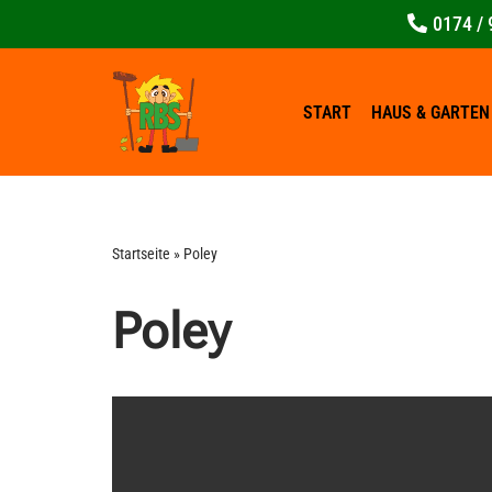
0174 / 
Zum
Inhalt
springen
START
HAUS & GARTEN
Startseite
»
Poley
Poley