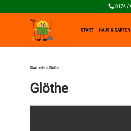
0174 / 
Zum
Inhalt
springen
START
HAUS & GARTEN
Startseite
»
Glöthe
Glöthe