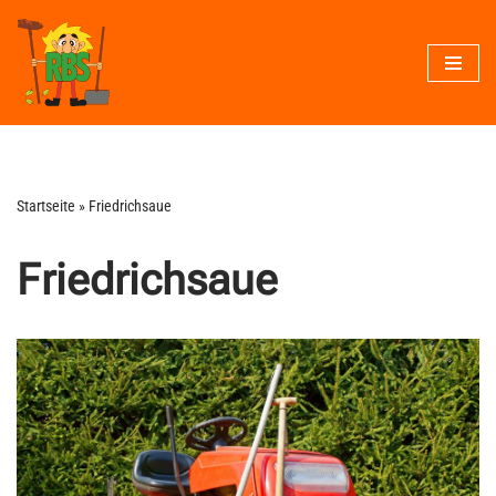
Zum
Inhalt
springen
Startseite
»
Friedrichsaue
Friedrichsaue